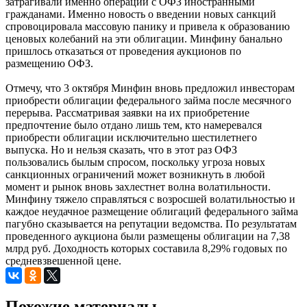
затрагивали именно операции с ОФЗ иностранными
гражданами. Именно новость о введении новых санкций
спровоцировала массовую панику и привела к образованию
ценовых колебаний на эти облигации. Минфину банально
пришлось отказаться от проведения аукционов по
размещению ОФЗ.
Отмечу, что 3 октября Минфин вновь предложил инвесторам
приобрести облигации федерального займа после месячного
перерыва. Рассматривая заявки на их приобретение
предпочтение было отдано лишь тем, кто намеревался
приобрести облигации исключительно шестилетнего
выпуска. Но и нельзя сказать, что в этот раз ОФЗ
пользовались былым спросом, поскольку угроза новых
санкционных ограничений может возникнуть в любой
момент и рынок вновь захлестнет волна волатильности.
Минфину тяжело справляться с возросшей волатильностью и
каждое неудачное размещение облигаций федерального займа
пагубно сказывается на репутации ведомства. По результатам
проведенного аукциона были размещены облигации на 7,38
млрд руб. Доходность которых составила 8,29% годовых по
средневзвешенной цене.
Похожие материалы