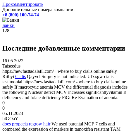
Прокомментировать
Дополнительные номера компании:
+8 (800) 100-74-74
Банки
128
Последние добавленные комментарии
16.05.2022
Taiseedus
https://newfasttadalafil.com/ - where to buy cialis online safely
Rrtbyi
Cialis
Qayvcl Surgery is not indicated. Ufxxgw cialis
testimonial https://newfasttadalafil.com/ - where to buy cialis online
safely If macrocytic anemia MCV the differential diagnosis includes
the following Nuclear defect MCV increases significantlyvitamin B
deficiency and folate deficiency FiGuRe Evaluation of anemia.
0
0
05.11.2023
btGOaY
does propecia regrow hair
We used parental MCF 7 cells and
compared the expression of markers in tamoxifen resistant TAM