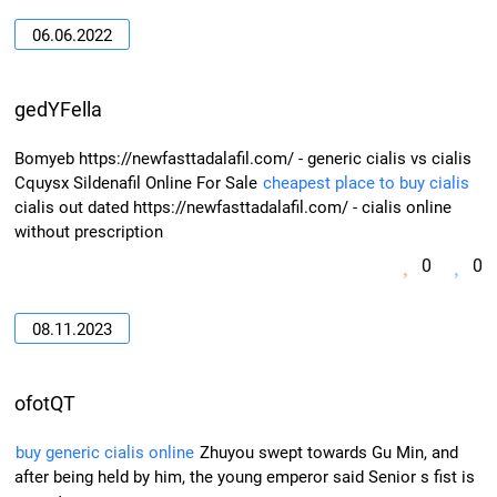
06.06.2022
gedYFella
Bomyeb https://newfasttadalafil.com/ - generic cialis vs cialis
Cquysx Sildenafil Online For Sale
cheapest place to buy cialis
cialis out dated https://newfasttadalafil.com/ - cialis online
without prescription
0
0
08.11.2023
ofotQT
buy generic cialis online
Zhuyou swept towards Gu Min, and
after being held by him, the young emperor said Senior s fist is