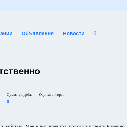
ании
Объявления
Новости
тственно
Сумма ущерба:
Оценка автора:
0
и работаю. Мне у них нравится подход к клиенту.Конечно,