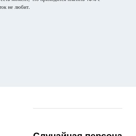
ток не любит.
Случайная персона