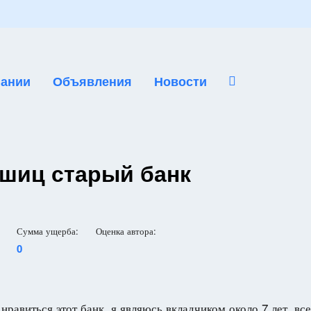
ании
Объявления
Новости
шиц старый банк
Сумма ущерба:
Оценка автора:
0
нравиться этот банк, я являюсь вкладчиком около 7 лет ,в