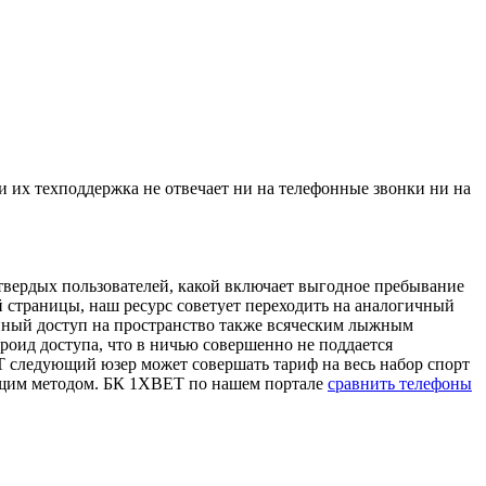
ии их техподдержка не отвечает ни на телефонные звонки ни на
твердых пользователей, какой включает выгодное пребывание
й страницы, наш ресурс советует переходить на аналогичный
пенный доступ на пространство также всяческим лыжным
роид доступа, что в ничью совершенно не поддается
T следующий юзер может совершать тариф на весь набор спорт
дящим методом. БК 1XBET по нашем портале
сравнить телефоны