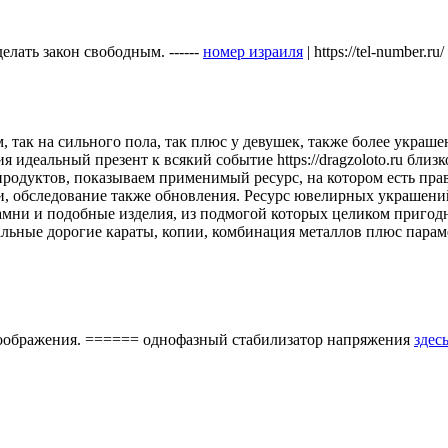
лать закон свободным. ------
номер израиля
| https://tel-number.ru/
так на сильного пола, так плюс у девушек, также более украше
 идеальный презент к всякий событие https://dragzoloto.ru бл
продуктов, показываем применимый ресурс, на котором есть пр
ии, обследование также обновления. Ресурс ювелирных украшен
камни и подобные изделия, из подмогой которых целиком пригодн
реальные дорогие караты, копии, комбинация металлов плюс пар
 воображения. ====== однофазный стабилизатор напряжения
здес