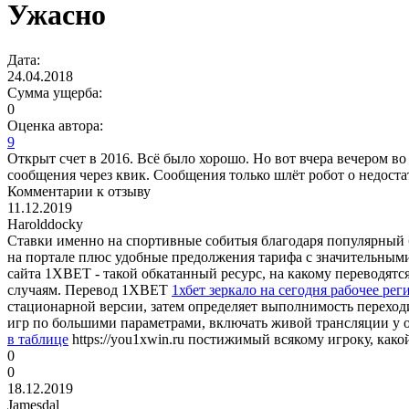
Ужасно
Дата:
24.04.2018
Сумма ущерба:
0
Оценка автора:
9
Открыт счет в 2016. Всё было хорошо. Но вот вчера вечером во
сообщения через квик. Сообщения только шлёт робот о недостат
Комментарии к отзыву
11.12.2019
Harolddocky
Ставки именно на спортивные собитыя благодаря популярный б
на портале плюс удобные предолжения тарифа с значительными
сайта 1XBET - такой обкатанный ресурс, на какому переводят
случаям. Перевод 1XBET
1хбет зеркало на сегодня рабочее рег
стационарной версии, затем определяет выполнимость переход
игр по большими параметрами, включать живой трансляции у
в таблице
https://you1xwin.ru постижимый всякому игроку, како
0
0
18.12.2019
Jamesdal