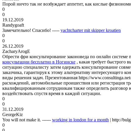
Порой ничто так не возбуждает аппетит, как кислые физиономии
0
0
19.12.2019
Randygoaft
Замечательно! Спасибо! -----
yachtcharter mit skipper kroatien
0
0
26.12.2019
ZacharyArogE
Обрести фри консультирование законоведа по онлайн системе 
консультации бесплатно в Ногинске
, какая требует быстрого 
ситуацию специалисту затем одержать консультирование совме
заказчика, гарантируя к этому альтернативу интересующего к
виды решения задач. Презентованная https://www.consultinga.
расхождений, автомобильные проишествия или регистрация тр
квалифицированным сотрудникам также определить разговор юри
воздействовать спустя время в каждой ситуации.
0
0
31.12.2019
GeorgeKiz
You will not make it. ------
working in london for a month
| http://bu
0
0