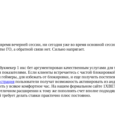
 время вечерней сессии, ни сегодня уже во время основной сесс
ке ГО, а обратной связи нет. Сильно напрягает.
укмекер 1 икс бет аргументирован качественным услугами для 
 показателями. Если клиенты встречаетесь с частой блокировко
ся геймеры, для избежать от блокировки, и еще получить посте
истрация
пользователи получат возможность активировать из анд
ить у всякое комфортное час. На нашем формальном сайте 1XBE
 отличном расширении к тому же пополнять счет вполне подхо
й требует делать ставки практично плюс постоянно.