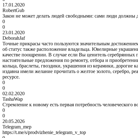
17.01.2020
RobertGub
Закон не может делать людей свободными: сами люди должны де
0
0
23.01.2020
DeborahJaf
Точные прикрасы часто пользуются значительным достижением, 
об статус также расположение владельца. Ювелирные украшения
качестве поощрении. В случае если Вы ценитель серебрянных 
настоятельные предложения по ремонту, отбора и приобретен
кольца, браслеты, гвоздики, украшения из керамики, дорогие 
издавна имели желание прочитать о желтое золото, серебро, 
ресурсе.
0
0
02.02.2020
TashaWap
Стремление к новому есть первая потребность человеческого
0
0
20.05.2026
Telegram_mep
https://t.me/s/prodvizhenie_telegram_v_top
0