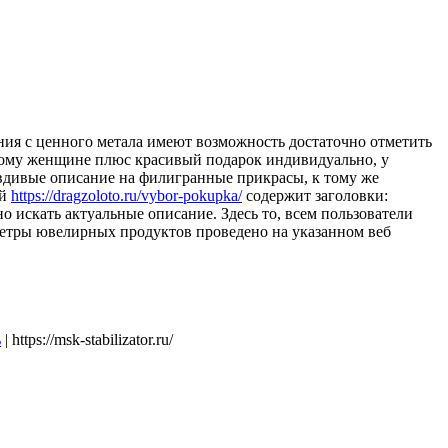
ния с ценного метала имеют возможность достаточно отметить
изкому женщине плюс красивый подарок индивидуально, у
авдивые описание на филигранные прикрасы, к тому же
ий
https://dragzoloto.ru/vybor-pokupka/
содержит заголовки:
о искать актуальные описание. Здесь то, всем пользователи
аметры ювелирных продуктов проведено на указанном веб
ь
| https://msk-stabilizator.ru/