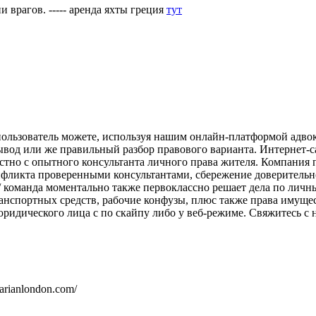
 врагов. ----- аренда яхты греция
тут
пользователь можете, используя нашим онлайн-платформой адвок
вывод или же правильный разбор правового варианта. Интернет-с
стно с опытного консультанта личного права жителя. Компания
онфликта проверенными консультантами, сбережение доверитель
net/ команда моментально также первоклассно решает дела по ли
анспортных средств, рабочие конфузы, плюс также права имуще
дического лица с по скайпу либо у веб-режиме. Свяжитесь с на
lgarianlondon.com/