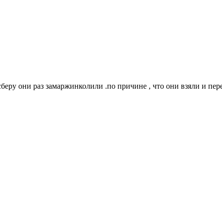
сберу они раз замаржинколили .по причине , что они взяли и пер