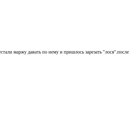
естали маржу давать по нему и пришлось зарезать "лося".после