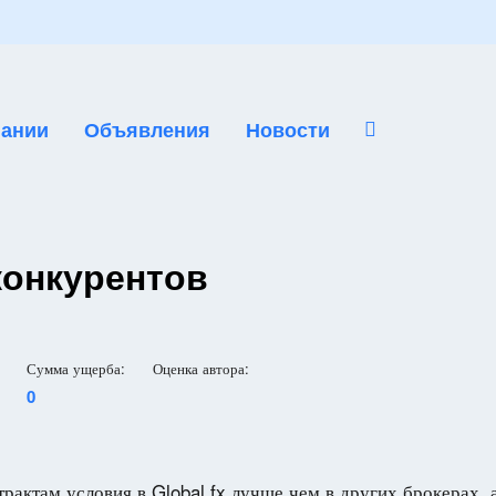
ании
Объявления
Новости
конкурентов
Сумма ущерба:
Оценка автора:
0
трактам условия в Global fx лучше чем в других брокерах, 