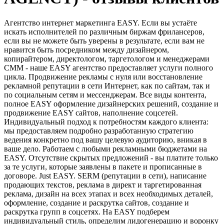
Агентство интернет маркетинга EASY. Если вы устаёте
искать исполнителей по различным биржам фрилансеров,
если вы не можете быть уверены в результате, если вам не
нравится быть посредником между дизайнером,
копирайтером, директологом, таргетологом и менеджерами
СММ - наше EASY агентство предоставляет услуги полного
цикла. Продвижение рекламы с нуля или восстановление
рекламной репутации в сети Интернет, как по сайтам, так и
по социальным сетям и мессенджерам. Все виды контента,
полное EASY оформление дизайнерских решений, создание и
продвижение EASY сайтов, наполнение соцсетей.
Индивидуальный подход к потребностям каждого клиента:
мы предоставляем подробно разработанную стратегию
ведения конкретно под вашу целевую аудиторию, вникая в
ваше дело. Работаем с любыми рекламными бюджетами на
EASY. Отсутствие скрытых предложений - вы платите только
за те услуги, которые заявлены в пакете и прописанные в
договоре. Just EASY. SERM (репутации в сети), написание
продающих текстов, реклама в директ и таргетированная
реклама, дизайн на всех этапах и всех необходимых деталей,
оформление, создание и раскрутка сайтов, создание и
раскрутка групп в соцсетях. На EASY подберем
индивидуальный стиль, определим лидогенерацию и воронку