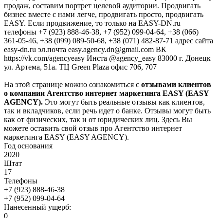
продаж, составим портрет целевой аудитории. Продвигать
бизнес вместе с нами легче, продвигать просто, продвигать
EASY. Если продвижение, то только на EASY-DN.ru
телефоны +7 (923) 888-46-38, +7 (952) 099-04-64, +38 (066)
361-05-46, +38 (099) 089-50-68, +38 (071) 482-87-71 адрес сайта
easy-dn.ru эл.почта easy.agency.dn@gmail.com ВК
https://vk.com/agencyeasy Инста @agency_easy 83000 г. Донецк
ул. Артема, 51а. ТЦ Green Plaza офис 706, 707
На этой странице можно ознакомиться с
отзывами клиентов
о компании Агентство интернет маркетинга EASY (EASY
AGENCY).
Это могут быть реальные отзывы как клиентов,
так и вкладчиков, если речь идет о банке. Отзывы могут быть
как от физических, так и от юридических лиц. Здесь Вы
можете оставить свой отзыв про Агентство интернет
маркетинга EASY (EASY AGENCY).
Год основания
2020
Штат
17
Телефоны
+7 (923) 888-46-38
+7 (952) 099-04-64
Нанесенный ущерб:
0