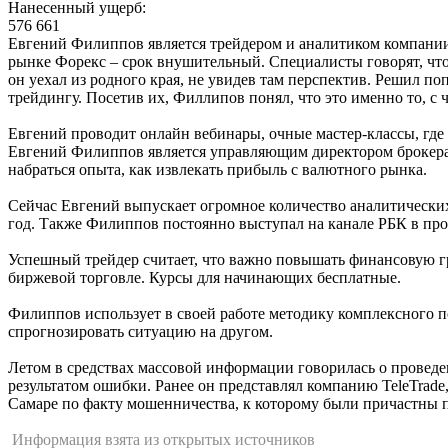
Нанесенный ущерб:
576 661
Евгений Филиппов является трейдером и аналитиком компании S
рынке Форекс – срок внушительный. Специалисты говорят, что
он уехал из родного края, не увидев там перспектив. Решил по
трейдингу. Посетив их, Филлипов понял, что это именно то, с ч
Евгений проводит онлайн вебинары, очные мастер-классы, где
Евгений Филиппов является управляющим директором брокера S
набраться опыта, как извлекать прибыль с валютного рынка.
Сейчас Евгений выпускает огромное количество аналитических 
год. Также Филиппов постоянно выступал на канале РБК в пр
Успешный трейдер считает, что важно повышать финансовую г
биржевой торговле. Курсы для начинающих бесплатные.
Филиппов использует в своей работе методику комплексного п
спрогнозировать ситуацию на другом.
Летом в средствах массовой информации говорилась о проведе
результатом ошибки. Ранее он представлял компанию TeleTrade,
Самаре по факту мошенничества, к которому были причастны п
Информация взята из открытых источников