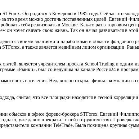
TForex. Он родился в Кемерово в 1985 году. Сейчас это молодой
 за это время можно достичь поставленных целей. Евгений Фил
пробовать себя реализовать в Москве. Как-то раз в торговом цен
ем он хочет связать свою жизнь. Так он начал развиваться в этой
 делится своими знаниями и наработками в области фондового 
TForex, а также является медийным лицом организации. Раньше 
статей, является учредителем проекта School Trading и одним 
ограмме «Рынки», был со-ведущим на канале Россия24 в програ
рамотность населения. Недавно он открыл филиал компании в с
одхода, считая, что все площадки находятся в тесной корреляци
нии обысков в офисе форекс-брокера STForex. Евгений Филиппо
 однако, уже давно прекратил с ней сотрудничество. Проверка ж
редставители компании TeleTrade. Была похищена крупная сумма