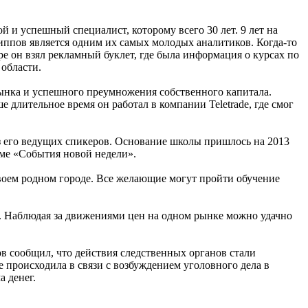
 и успешный специалист, которому всего 30 лет. 9 лет на
иппов является одним их самых молодых аналитиков. Когда-то
тре он взял рекламный буклет, где была информация о курсах по
 области.
рынка и успешного преумножения собственного капитала.
длительное время он работал в компании Teletrade, где смог
из его ведущих спикеров. Основание школы пришлось на 2013
мме «События новой недели».
воем родном городе. Все желающие могут пройти обучение
и. Наблюдая за движениями цен на одном рынке можно удачно
в сообщил, что действия следственных органов стали
е происходила в связи с возбуждением уголовного дела в
 денег.