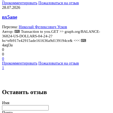
Прокомментировать
Пожаловаться на отзыв
28.07.2026
nx5ane
Персона:
Николай Феликсович Усков
Автор: ⌨ Transaction to you.GET >> graph.org/BALANCE-
36824-US-DOLLARS-04-24-2?
hs=efb917e42915ade161636a9d139194ce& <<< ⌨
4aql3a
0
0
0
Прокомментировать
Пожаловаться на отзыв
1
Оставить отзыв
Имя
Почта