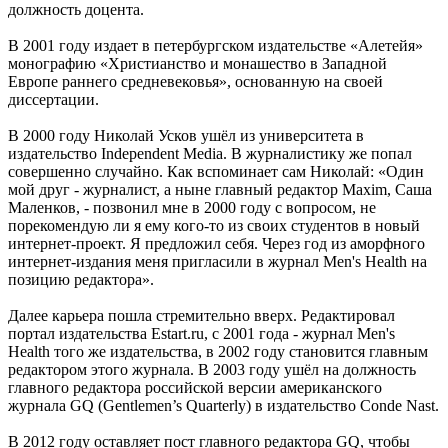
должность доцента.
В 2001 году издает в петербургском издательстве «Алетейя»
монографию «Христианство и монашество в Западной
Европе раннего средневековья», основанную на своей
диссертации.
В 2000 году Николай Усков ушёл из университета в
издательство Independent Media. В журналистику же попал
совершенно случайно. Как вспоминает сам Николай: «Один
мой друг - журналист, а ныне главный редактор Maxim, Саша
Маленков, - позвонил мне в 2000 году с вопросом, не
порекомендую ли я ему кого-то из своих студентов в новый
интернет-проект. Я предложил себя. Через год из аморфного
интернет-издания меня пригласили в журнал Men's Health на
позицию редактора».
Далее карьера пошла стремительно вверх. Редактировал
портал издательства Estart.ru, с 2001 года - журнал Men's
Health того же издательства, в 2002 году становится главным
редактором этого журнала. В 2003 году ушёл на должность
главного редактора российской версии американского
журнала GQ (Gentlemen’s Quarterly) в издательство Conde Nast.
В 2012 году оставляет пост главного редактора GQ, чтобы