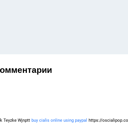
комментарии
uk Teyzke Wjnptt
buy cialis online using paypal
https://oscialipop.co