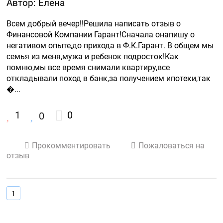
Автор: Елена
Всем добрый вечер!!Решила написать отзыв о 
Финансовой Компании Гарант!Сначала онапишу о 
негативом опыте,до прихода в Ф.К.Гарант. В общем мы 
семья из меня,мужа и ребенок подросток!Как 
помню,мы все время снимали квартиру,все 
откладывали поход в банк,за получением ипотеки,так 
�...
1
0
0
Прокомментировать
Пожаловаться на
отзыв
1