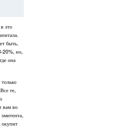
 в это
апитала.
ет быть,
8-20%, но,
где она
 только
Все те,
ю
т вам во
 эмитента,
ь окупит