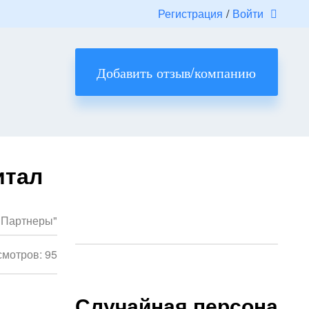
Регистрация
/
Войти
Добавить отзыв/компанию
итал
 Партнеры"
мотров: 95
Случайная персона