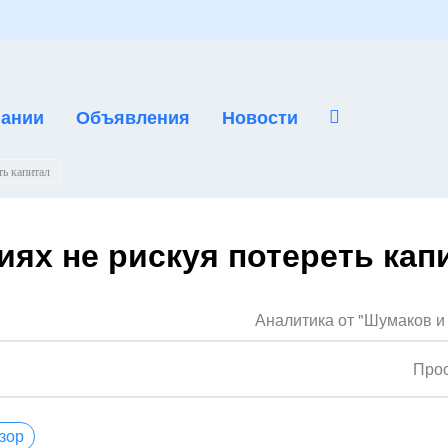
ании
Объявления
Новости
ть капитал
иях не рискуя потереть кап
Аналитика от "Шумаков и
Прос
зор