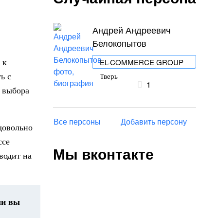
Андрей Андреевич
Белокопытов
 к
EL-COMMERCE GROUP
ь с
Тверь
1
т выбора
Все персоны
Добавить персону
 довольно
ссе
Мы вконтакте
водит на
ли вы