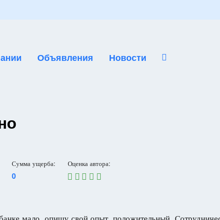
ании
Объявления
Новости
но
Сумма ущерба:
Оценка автора:
0
банке мало, опишу свой опыт, положительный. Сотрудничес