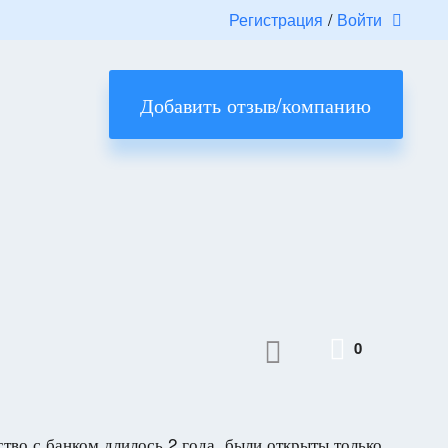
Регистрация
/
Войти
Добавить отзыв/компанию
0
тво с банком длилось 2 года, были открыты только